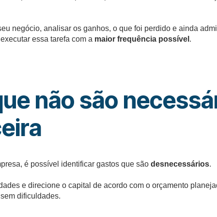
seu negócio, analisar os ganhos, o que foi perdido e ainda adm
 executar essa tarefa com a
maior frequência possível
.
que não são necessá
eira
esa, é possível identificar gastos que são
desnecessários
.
ridades e direcione o capital de acordo com o orçamento planej
 sem dificuldades.