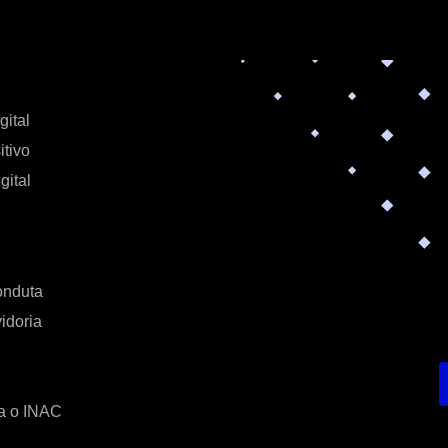
gital
itivo
gital
onduta
idoria
a o INAC