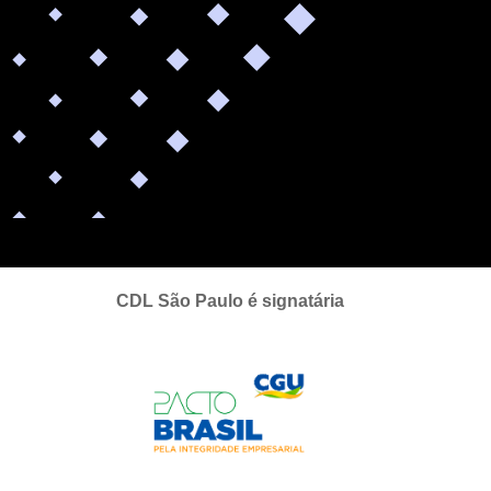
CDL São Paulo é signatária