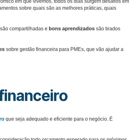
onômico em que vivemos, todos os dias surgem desafios em
mentos sobre quais são as melhores práticas, quais
 são compartilhadas e
bons aprendizados
são tirados
es
sobre gestão financeira para PMEs, que vão ajudar a
inanceiro
ro
que seja adequado e eficiente para o negócio. É
 consideração todo orçamento esperado para os próximos