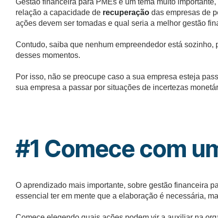
Gestão financeira para PMEs é um tema muito importante,
relação a capacidade de
recuperação
das empresas de pe
ações devem ser tomadas e qual seria a melhor gestão fina
Contudo, saiba que nenhum empreendedor está sozinho, po
desses momentos.
Por isso, não se preocupe caso a sua empresa esteja pa
sua empresa a passar por situações de incertezas monetár
#
1 Comece com um
O aprendizado mais importante, sobre gestão financeira p
essencial ter em mente que a elaboração é necessária, mas
Comece elegendo quais ações podem vir a auxiliar na or