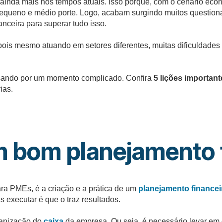
 ainda mais nos tempos atuais. Isso porque, com o cenário ec
queno e médio porte. Logo, acabam surgindo muitos questiona
nceira para superar tudo isso.
is mesmo atuando em setores diferentes, muitas dificuldades
ssando por um momento complicado. Confira
5 lições important
ias.
 bom planejamento f
ara PMEs, é a criação e a prática de um
planejamento financei
 executar é que o traz resultados.
ganização do
caixa
da empresa. Ou seja, é necessário levar em