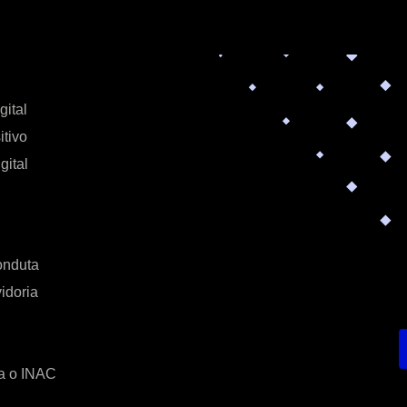
gital
itivo
gital
onduta
idoria
a o INAC