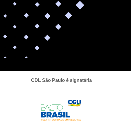
CDL São Paulo é signatária