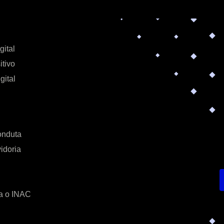
gital
itivo
gital
onduta
idoria
a o INAC