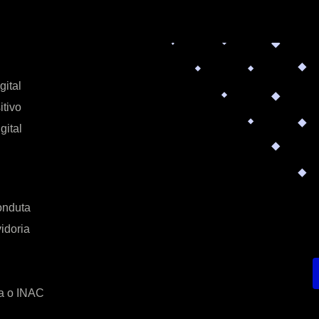
gital
itivo
gital
onduta
idoria
a o INAC